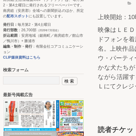
2・第4土曜日に発行されるフリーペーパーです。
南房総（安房郡）全域への新聞折込のほか、所定
上映開始：10
の
配布スポット
にも設置しています。
発行日：
毎月第2・第4土曜日
映像はＬＥＤ
発行部数
：26,700部
（2026年7月現在）
折込範囲
：安房地域（鋸南町／南房総市／館山市
ドフォンを着
／鴨川市）+ 勝浦市
編集・制作・発行
：有限会社コアコミュニケーシ
名。上映作品
ョン
ウ・パーティー
CLIP媒体資料はこちら
かな犬たちが
検索フォーム
ながら活躍す
Ｌにてクレジ
最新号掲載広告
読者チケッ