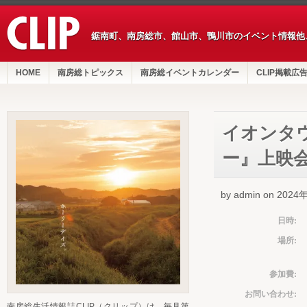
鋸南町、南房総市、館山市、鴨川市のイベント情報他
HOME
南房総トピックス
南房総イベントカレンダー
CLIP掲載広
イオンタウ
ー』上映
by admin on 202
日時:
場所:
参加費:
お問い合わせ:
南房総生活情報誌CLIP（クリップ）は、毎月第