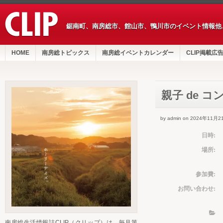
鋸南町、南房総市、館山市、鴨川市のイベント情報他
HOME
南房総トピックス
南房総イベントカレンダー
CLIP掲載広
親子 de 
by admin on 2024年11月2
日時:
場所:
参加費:
お問い合わせ:
南房総生活情報誌CLIP（クリップ）は、毎月第