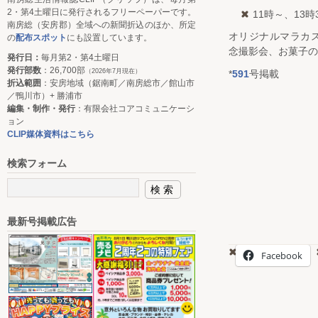
2・第4土曜日に発行されるフリーペーパーです。
11時～、13時
南房総（安房郡）全域への新聞折込のほか、所定
オリジナルマラカ
の
配布スポット
にも設置しています。
念撮影会、お菓子の
発行日：
毎月第2・第4土曜日
発行部数
：26,700部
（2026年7月現在）
*
591
号掲載
折込範囲
：安房地域（鋸南町／南房総市／館山市
／鴨川市）+ 勝浦市
編集・制作・発行
：有限会社コアコミュニケーシ
ョン
CLIP媒体資料はこちら
検索フォーム
最新号掲載広告
Facebook