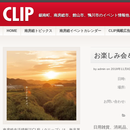
鋸南町、南房総市、館山市、鴨川市のイベント情報他
HOME
南房総トピックス
南房総イベントカレンダー
CLIP掲載広
お楽しみ会
by admin on 2018年11月8
日時:
場所:
お問い合わせ:
日用雑貨、消耗品
南房総生活情報誌CLIP（クリップ）は、毎月第