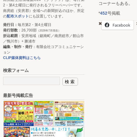
コーナーもある。
2・第4土曜日に発行されるフリーペーパーです。
南房総（安房郡）全域への新聞折込のほか、所定
*
452
号掲載
の
配布スポット
にも設置しています。
Facebook
発行日：
毎月第2・第4土曜日
発行部数
：26,700部
（2026年7月現在）
折込範囲
：安房地域（鋸南町／南房総市／館山市
／鴨川市）+ 勝浦市
編集・制作・発行
：有限会社コアコミュニケーシ
ョン
CLIP媒体資料はこちら
検索フォーム
最新号掲載広告