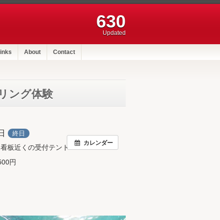
630
Updated
inks
About
Contact
リング体験
1日
終日
カレンダー
園看板近くの受付テント
00円