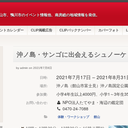
山市、鴨川市のイベント情報他、南房総の地域情報を発信。
ントカレンダー
CLIP掲載広告
CLIPバックナンバー
カバーフォト
L
沖ノ島・サンゴに出会えるシュノーケ
by admin on 2021年7月8日
2021年7月17日 – 2021年8月3
日時:
沖ノ島（館山市富士見）沖ノ島国定公
場所:
小学4年生以上4000円、小学1～3年生35
参加費:
NPO法人たてやま・海辺の鑑定団
お問い合わせ:
0470-24-7088
体験・ワークショップ
館山
第