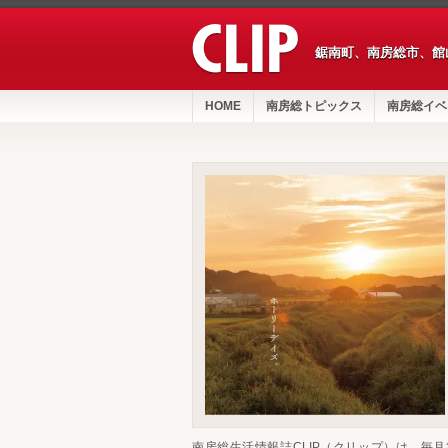
鋸南町、南房総市、館
HOME
南房総トピックス
南房総イベ
南房総生活情報誌CLIP（クリップ）は、毎月