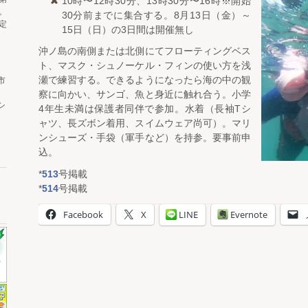
10時〜12時30分、13時30分〜16時※開始
。
30分前までに集合する。8月13日（金）～
定
15日（日）の3日間は開催無し
沖ノ島の南側または北側にてフローティングベス
ト、マスク・シュノーケル・フィンの使い方を浅
瀬で練習する。できるようになったら海の中の観
市
察に向かい、サンゴ、魚と身近に触れ合う。小学
シ
4年生未満は保護者同伴で参加。水着（長袖Tシ
ャツ、長ズボン着用、スイムウェア尚可）。マリ
ンシューズ・手袋（軍手など）を持参。要事前申
込。
*
513
号掲載
*
514
号掲載
Facebook
X
LINE
Evernote