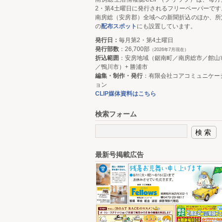
2・第4土曜日に発行されるフリーペーパーです
南房総（安房郡）全域への新聞折込のほか、所
の
配布スポット
にも設置しています。
発行日：
毎月第2・第4土曜日
発行部数
：26,700部
（2026年7月現在）
折込範囲
：安房地域（鋸南町／南房総市／館山
／鴨川市）+ 勝浦市
編集・制作・発行
：有限会社コアコミュニケー
ョン
CLIP媒体資料はこちら
検索フォーム
最新号掲載広告