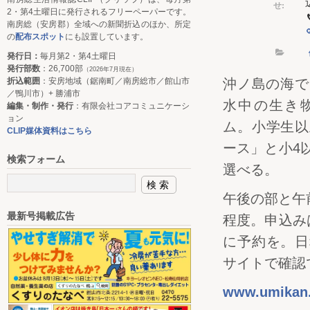
せ:
2・第4土曜日に発行されるフリーペーパーです。
南房総（安房郡）全域への新聞折込のほか、所定
の
配布スポット
にも設置しています。
発行日：
毎月第2・第4土曜日
発行部数
：26,700部
（2026年7月現在）
折込範囲
：安房地域（鋸南町／南房総市／館山市
沖ノ島の海で
／鴨川市）+ 勝浦市
水中の生き
編集・制作・発行
：有限会社コアコミュニケーシ
ョン
ム。小学生以
CLIP媒体資料はこちら
ース」と小4
検索フォーム
選べる。
午後の部と午
最新号掲載広告
程度。申込み
に予約を。日
サイトで確認
www.umikan.