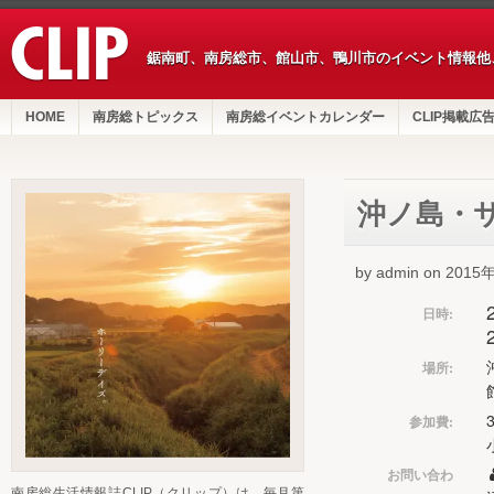
鋸南町、南房総市、館山市、鴨川市のイベント情報他
HOME
南房総トピックス
南房総イベントカレンダー
CLIP掲載広
沖ノ島・
by admin on 201
日時:
場所:
参加費:
お問い合わ
南房総生活情報誌CLIP（クリップ）は、毎月第