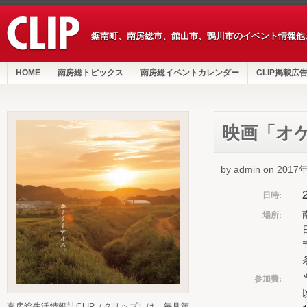
鋸南町、南房総市、館山市、鴨川市のイベント情報他
HOME
南房総トピックス
南房総イベントカレンダー
CLIP掲載広
映画「オ
by admin on 201
日時:
場所:
参加費:
南房総生活情報誌CLIP（クリップ）は、毎月第