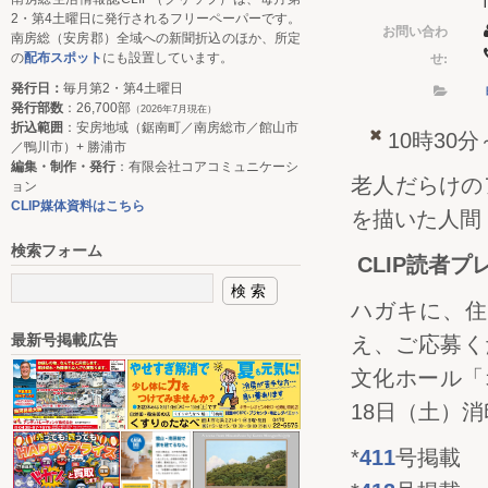
2・第4土曜日に発行されるフリーペーパーです。
お問い合わ
南房総（安房郡）全域への新聞折込のほか、所定
せ:
の
配布スポット
にも設置しています。
発行日：
毎月第2・第4土曜日
発行部数
：26,700部
（2026年7月現在）
折込範囲
：安房地域（鋸南町／南房総市／館山市
10時30分
／鴨川市）+ 勝浦市
編集・制作・発行
：有限会社コアコミュニケーシ
老人だらけの
ョン
CLIP媒体資料はこちら
を描いた人間
検索フォーム
CLIP読者
ハガキに、住
最新号掲載広告
え、ご応募くだ
文化ホール「
18日（土）
*
411
号掲載