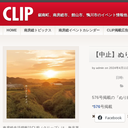
鋸南町、南房総市、館山市、鴨川市のイベント情報他
HOME
南房総トピックス
南房総イベントカレンダー
CLIP掲載広
【中止】ぬ
by admin on 2024年4月11
日時:
576号掲載の『ぬ
*
576
号掲載
Facebook
南房総生活情報誌CLIP（クリップ）は、毎月第