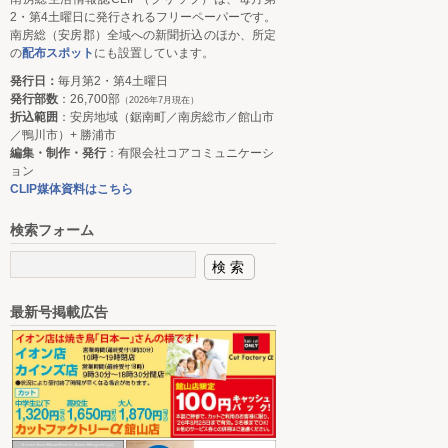
2・第4土曜日に発行されるフリーペーパーです。
南房総（安房郡）全域への新聞折込のほか、所定
の
配布スポット
にも設置しています。
発行日：
毎月第2・第4土曜日
発行部数
：26,700部
（2026年7月現在）
折込範囲
：安房地域（鋸南町／南房総市／館山市
／鴨川市）+ 勝浦市
編集・制作・発行
：有限会社コアコミュニケーシ
ョン
CLIP媒体資料はこちら
検索フォーム
最新号掲載広告