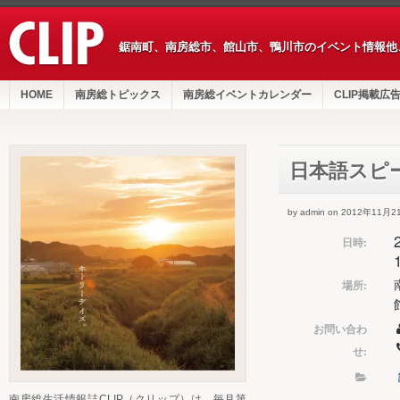
鋸南町、南房総市、館山市、鴨川市のイベント情報他
HOME
南房総トピックス
南房総イベントカレンダー
CLIP掲載広
日本語スピ
by admin on 2012年11月2
日時:
場所:
お問い合わ
せ:
南房総生活情報誌CLIP（クリップ）は、毎月第