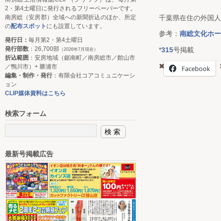
2・第4土曜日に発行されるフリーペーパーです。
南房総（安房郡）全域への新聞折込のほか、所定
千葉県在住の外国人
の
配布スポット
にも設置しています。
参考：
南総文化ホー
発行日：
毎月第2・第4土曜日
発行部数
：26,700部
*
315
号掲載
（2026年7月現在）
折込範囲
：安房地域（鋸南町／南房総市／館山市
／鴨川市）+ 勝浦市
Facebook
編集・制作・発行
：有限会社コアコミュニケーシ
ョン
CLIP媒体資料はこちら
検索フォーム
最新号掲載広告