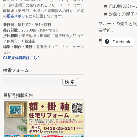
2・第4土曜日に発行されるフリーペーパーです。
①10時30分～
南房総（安房郡）全域への新聞折込のほか、所定
対象：①親子ペ
の
配布スポット
にも設置しています。
フルートの先生と
発行日：
毎月第2・第4土曜日
要予約。
発行部数
：26,700部
（2026年7月現在）
折込範囲
：安房地域（鋸南町／南房総市／館山市
Facebook
／鴨川市）+ 勝浦市
編集・制作・発行
：有限会社コアコミュニケーシ
ョン
CLIP媒体資料はこちら
検索フォーム
最新号掲載広告