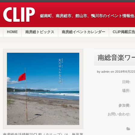
鋸南町、南房総市、館山市、鴨川市のイベント情報他
HOME
南房総トピックス
南房総イベントカレンダー
CLIP掲載広
南総音楽ワ
by admin on 2018年6月22
日時:
場所:
参加費:
お問い合わせ:
南房総生活情報誌CLIP（クリップ）は、毎月第