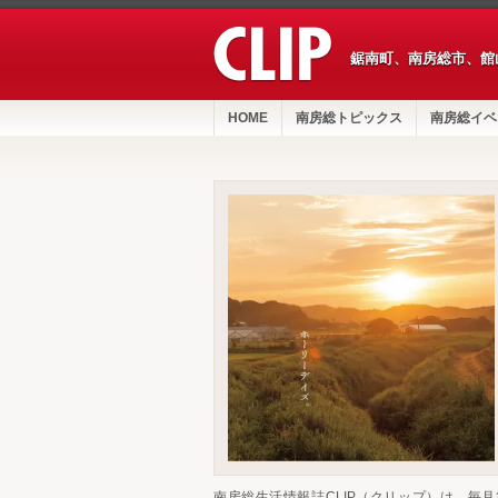
鋸南町、南房総市、館
HOME
南房総トピックス
南房総イベ
南房総生活情報誌CLIP（クリップ）は、毎月