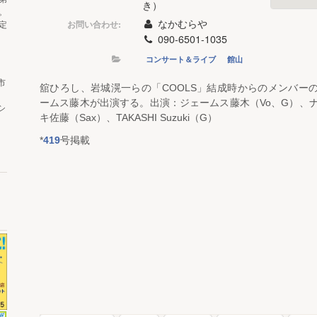
き）
。
なかむらや
お問い合わせ:
定
090-6501-1035
コンサート＆ライブ
館山
市
舘ひろし、岩城滉一らの「COOLS」結成時からのメンバー
ームス藤木が出演する。出演：ジェームス藤木（Vo、G）、
シ
キ佐藤（Sax）、TAKASHI Suzuki（G）
*
419
号掲載