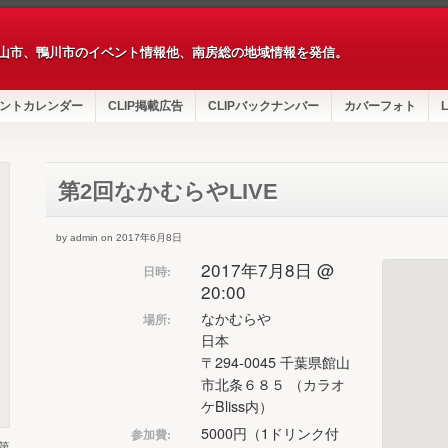
山市、鴨川市のイベント情報他、南房総の地域情報を発信。
ントカレンダー
CLIP掲載広告
CLIPバックナンバー
カバーフォト
L
第2回なかむらやLIVE
by admin on 2017年6月8日
2017年7月8日 @
日時:
20:00
なかむらや
場所:
日本
〒294-0045 千葉県館山
市北条６８５ （カラオ
ケBliss内）
5000円（1ドリンク付
参加費:
第