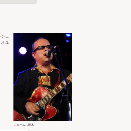
のジェ
ナオユ
ジェームス藤木