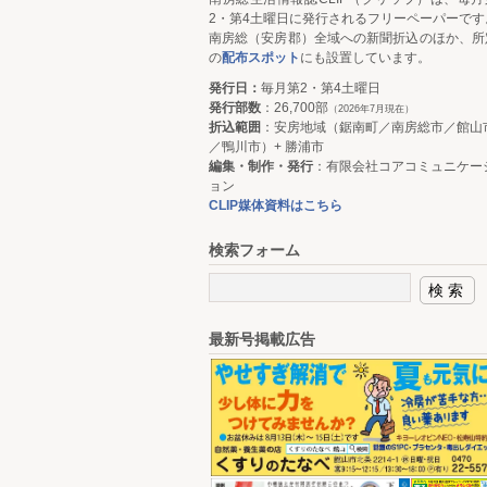
2・第4土曜日に発行されるフリーペーパーです
南房総（安房郡）全域への新聞折込のほか、所
の
配布スポット
にも設置しています。
発行日：
毎月第2・第4土曜日
発行部数
：26,700部
（2026年7月現在）
折込範囲
：安房地域（鋸南町／南房総市／館山
／鴨川市）+ 勝浦市
編集・制作・発行
：有限会社コアコミュニケー
ョン
CLIP媒体資料はこちら
検索フォーム
最新号掲載広告