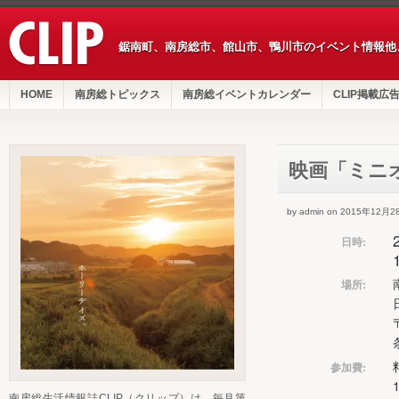
鋸南町、南房総市、館山市、鴨川市のイベント情報他
HOME
南房総トピックス
南房総イベントカレンダー
CLIP掲載広
映画「ミニオ
by admin on 2015年12月2
日時:
場所:
参加費:
南房総生活情報誌CLIP（クリップ）は、毎月第