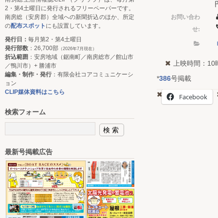
2・第4土曜日に発行されるフリーペーパーです。
お問い合わ
南房総（安房郡）全域への新聞折込のほか、所定
の
配布スポット
にも設置しています。
せ:
発行日：
毎月第2・第4土曜日
発行部数
：26,700部
（2026年7月現在）
折込範囲
：安房地域（鋸南町／南房総市／館山市
上映時間：10
／鴨川市）+ 勝浦市
編集・制作・発行
：有限会社コアコミュニケーシ
*
386
号掲載
ョン
CLIP媒体資料はこちら
Facebook
検索フォーム
最新号掲載広告