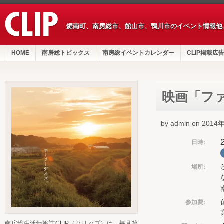
鋸南町、南房総市、館山市、鴨川市のイベント情報他
HOME
南房総トピックス
南房総イベントカレンダー
CLIP掲載広
映画「フ
by admin on 201
日時:
場所:
参加費:
南房総生活情報誌CLIP（クリップ）は、毎月第