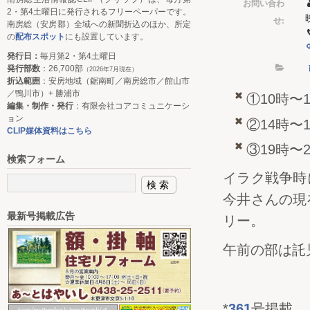
お問い合わ
2・第4土曜日に発行されるフリーペーパーです。
せ:
南房総（安房郡）全域への新聞折込のほか、所定
の
配布スポット
にも設置しています。
発行日：
毎月第2・第4土曜日
発行部数
：26,700部
（2026年7月現在）
折込範囲
：安房地域（鋸南町／南房総市／館山市
／鴨川市）+ 勝浦市
①10時〜
編集・制作・発行
：有限会社コアコミュニケーシ
ョン
②14時〜
CLIP媒体資料はこちら
③19時〜
検索フォーム
イラク戦争時
今井さんの現
最新号掲載広告
リー。
午前の部は託
*
361
号掲載