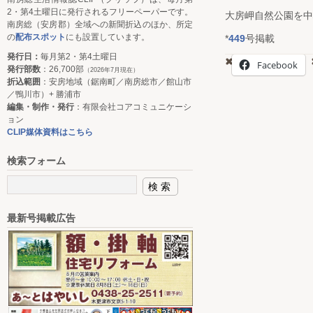
2・第4土曜日に発行されるフリーペーパーです。
大房岬自然公園を中
南房総（安房郡）全域への新聞折込のほか、所定
の
配布スポット
にも設置しています。
*
449
号掲載
発行日：
毎月第2・第4土曜日
Facebook
発行部数
：26,700部
（2026年7月現在）
折込範囲
：安房地域（鋸南町／南房総市／館山市
／鴨川市）+ 勝浦市
編集・制作・発行
：有限会社コアコミュニケーシ
ョン
CLIP媒体資料はこちら
検索フォーム
最新号掲載広告