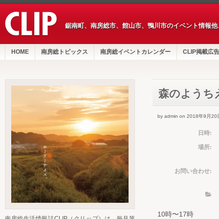
鋸南町、南房総市、館山市、鴨川市のイベント情報他
HOME
南房総トピックス
南房総イベントカレンダー
CLIP掲載広
森のようち
by admin on 2018年9月20
日時:
場所:
お問い合わせ:
10時〜17時
南房総生活情報誌CLIP（クリップ）は、毎月第