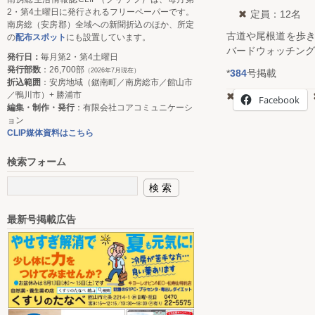
2・第4土曜日に発行されるフリーペーパーです。
定員：12名
南房総（安房郡）全域への新聞折込のほか、所定
古道や尾根道を歩
の
配布スポット
にも設置しています。
バードウォッチング
発行日：
毎月第2・第4土曜日
発行部数
：26,700部
（2026年7月現在）
*
384
号掲載
折込範囲
：安房地域（鋸南町／南房総市／館山市
／鴨川市）+ 勝浦市
Facebook
編集・制作・発行
：有限会社コアコミュニケーシ
ョン
CLIP媒体資料はこちら
検索フォーム
最新号掲載広告