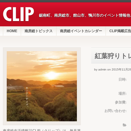
鋸南町、南房総市、館山市、鴨川市のイベント情報他
HOME
南房総トピックス
南房総イベントカレンダー
CLIP掲載広
紅葉狩りト
by admin on 2015年11月2
日時:
場所:
参加費:
お問い合わせ:
南房総生活情報誌CLIP（クリップ）は、毎月第