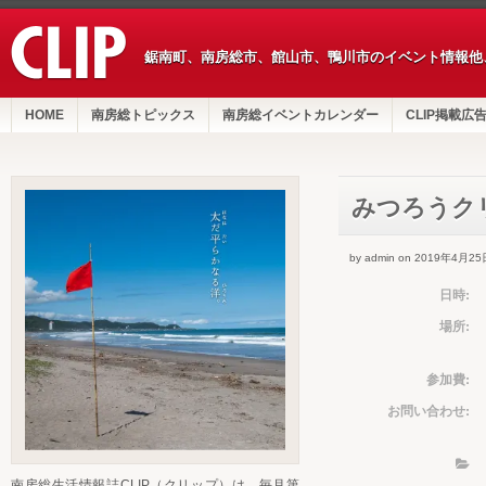
鋸南町、南房総市、館山市、鴨川市のイベント情報他
HOME
南房総トピックス
南房総イベントカレンダー
CLIP掲載広
みつろうク
by admin on 2019年4月25
日時:
場所:
参加費:
お問い合わせ:
南房総生活情報誌CLIP（クリップ）は、毎月第