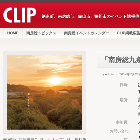
鋸南町、南房総市、館山市、鴨川市のイベント情報他
HOME
南房総トピックス
南房総イベントカレンダー
CLIP掲載広
「南房総九
by admin on 2014年7月24
日時:
場所:
参加費:
お問い合わ
せ:
南房総生活情報誌CLIP（クリップ）は、毎月第