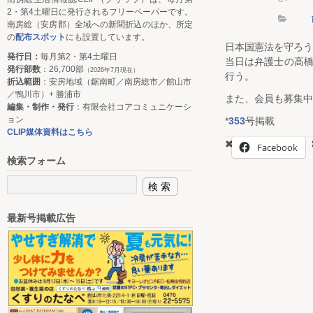
2・第4土曜日に発行されるフリーペーパーです。
南房総（安房郡）全域への新聞折込のほか、所定
の
配布スポット
にも設置しています。
日本国憲法を守ろう
発行日：
毎月第2・第4土曜日
当日は弁護士の高
発行部数
：26,700部
（2026年7月現在）
行う。
折込範囲
：安房地域（鋸南町／南房総市／館山市
／鴨川市）+ 勝浦市
また、会員も募集中
編集・制作・発行
：有限会社コアコミュニケーシ
ョン
*
353
号掲載
CLIP媒体資料はこちら
Facebook
検索フォーム
最新号掲載広告