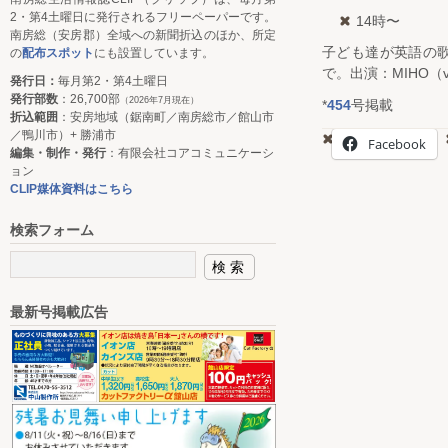
2・第4土曜日に発行されるフリーペーパーです。
14時〜
南房総（安房郡）全域への新聞折込のほか、所定
子ども達が英語の
の
配布スポット
にも設置しています。
で。出演：MIHO（v
発行日：
毎月第2・第4土曜日
発行部数
：26,700部
（2026年7月現在）
*
454
号掲載
折込範囲
：安房地域（鋸南町／南房総市／館山市
／鴨川市）+ 勝浦市
Facebook
編集・制作・発行
：有限会社コアコミュニケーシ
ョン
CLIP媒体資料はこちら
検索フォーム
最新号掲載広告