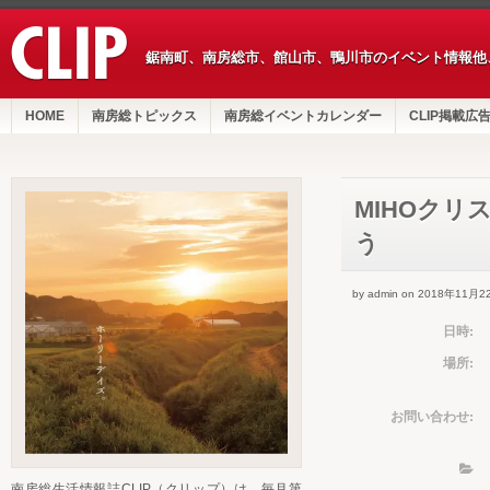
鋸南町、南房総市、館山市、鴨川市のイベント情報他
HOME
南房総トピックス
南房総イベントカレンダー
CLIP掲載広
MIHOク
う
by admin on 2018年11月2
日時:
場所:
お問い合わせ:
南房総生活情報誌CLIP（クリップ）は、毎月第