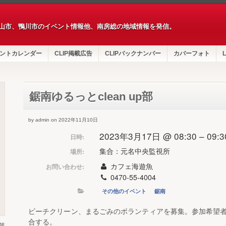
山市、鴨川市のイベント情報他、南房総の地域情報を発信。
ントカレンダー
CLIP掲載広告
CLIPバックナンバー
カバーフォト
L
鋸南ゆるっとclean up部
by admin on 2022年11月10日
2023年3月17日 @ 08:30 – 09:3
日時:
集合：元名中央監視所
場所:
カフェ海遊魚
お問い合わせ:
0470-55-4004
その他のイベント
鋸南
ビーチクリーン、まるごみのボランティアを募集。参加希望
合する。
第