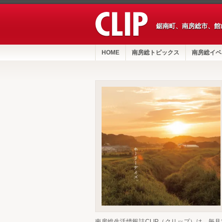
鋸南町、南房総市、館
HOME
南房総トピックス
南房総イベ
南房総生活情報誌CLIP（クリップ）は、毎月