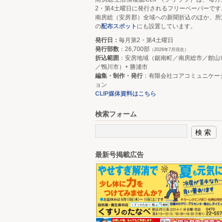
2・第4土曜日に発行されるフリーペーパーです
南房総（安房郡）全域への新聞折込のほか、所
の
配布スポット
にも設置しています。
発行日：
毎月第2・第4土曜日
発行部数
：26,700部
（2026年7月現在）
折込範囲
：安房地域（鋸南町／南房総市／館山
／鴨川市）+ 勝浦市
編集・制作・発行
：有限会社コアコミュニケー
ョン
CLIP媒体資料はこちら
検索フォーム
最新号掲載広告