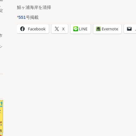
。
鱚ヶ浦海岸を清掃
定
*
551
号掲載
Facebook
X
LINE
Evernote
市
シ