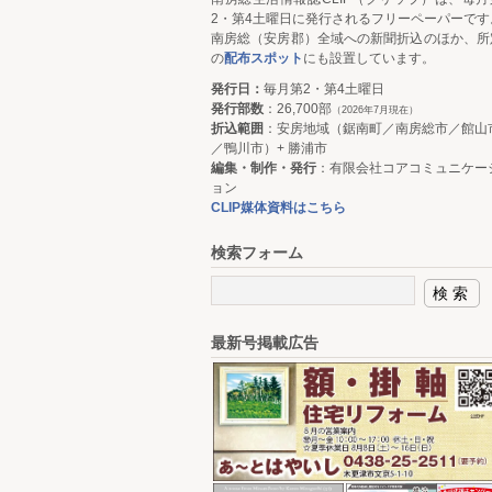
2・第4土曜日に発行されるフリーペーパーです
南房総（安房郡）全域への新聞折込のほか、所
の
配布スポット
にも設置しています。
発行日：
毎月第2・第4土曜日
発行部数
：26,700部
（2026年7月現在）
折込範囲
：安房地域（鋸南町／南房総市／館山
／鴨川市）+ 勝浦市
編集・制作・発行
：有限会社コアコミュニケー
ョン
CLIP媒体資料はこちら
検索フォーム
最新号掲載広告