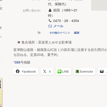
代、保険代）
。
定
前田（18時〜21
お問い合わせ:
時）
0470・28・4354
メール
市
その他のイベント
鋸南
シ
集合場所：富楽里とみやま駐車場
富津館山道路・鋸南富山IC近くの採石場に近接する佐久間川
を訪ねる。定員20名。要予約。
*
388
号掲載
Facebook
X
LINE
Evernote