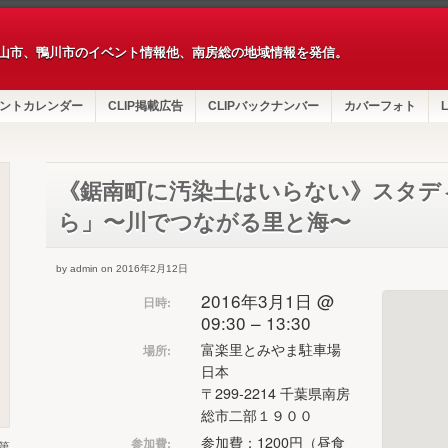
山市、鴨川市のイベント情報他、南房総の地域情報を発信。
ントカレンダー
CLIP掲載広告
CLIPバックナンバー
カバーフォト
L
《鋸南町に汚染土はいらない》スタデ
ら」〜川でつながる里と海〜
by admin on 2016年2月12日
2016年3月1日 @
日時:
09:30 – 13:30
富楽里とみやま駐車場
場所:
日本
〒299-2214 千葉県南房
総市二部１９００
参加費：1200円（昼食
参加費:
第