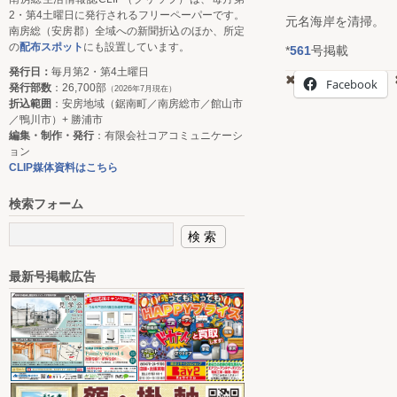
2・第4土曜日に発行されるフリーペーパーです。
元名海岸を清掃。
南房総（安房郡）全域への新聞折込のほか、所定
の
配布スポット
にも設置しています。
*
561
号掲載
発行日：
毎月第2・第4土曜日
Facebook
発行部数
：26,700部
（2026年7月現在）
折込範囲
：安房地域（鋸南町／南房総市／館山市
／鴨川市）+ 勝浦市
編集・制作・発行
：有限会社コアコミュニケーシ
ョン
CLIP媒体資料はこちら
検索フォーム
最新号掲載広告