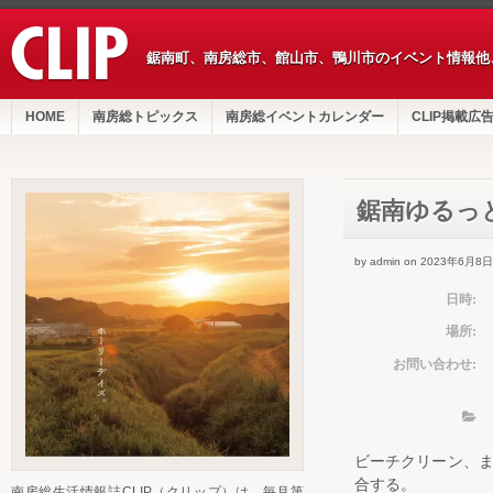
鋸南町、南房総市、館山市、鴨川市のイベント情報他
HOME
南房総トピックス
南房総イベントカレンダー
CLIP掲載広
鋸南ゆるっとc
by admin on 2023年6月8日
日時:
場所:
お問い合わせ:
ビーチクリーン、
合する。
南房総生活情報誌CLIP（クリップ）は、毎月第