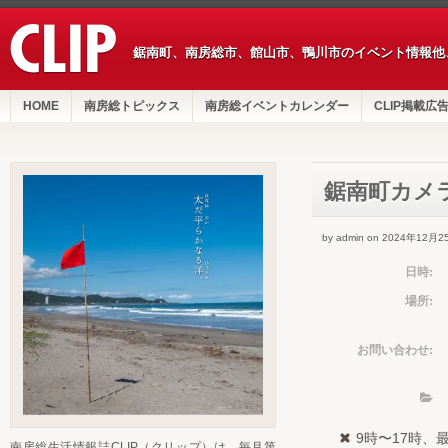
鋸南町、南房総市、館山市、鴨川市のイベント情報他
HOME
南房総トピックス
南房総イベントカレンダー
CLIP掲載広
鋸南町カメ
by admin on 2024年12月2
日時:
場所:
お問い合わせ:
9時〜17時、
南房総生活情報誌CLIP（クリップ）は、毎月第