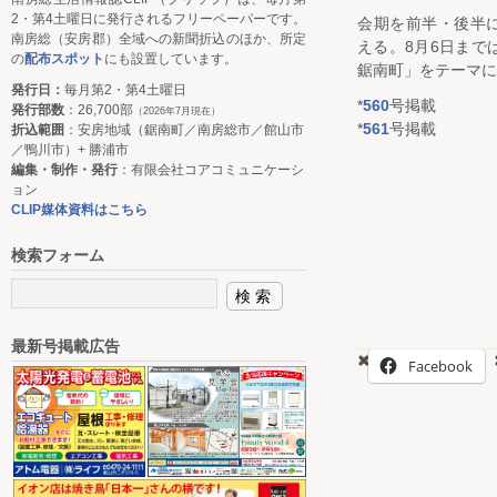
2・第4土曜日に発行されるフリーペーパーです。
会期を前半・後半
南房総（安房郡）全域への新聞折込のほか、所定
える。8月6日まで
の
配布スポット
にも設置しています。
鋸南町」をテーマに
発行日：
毎月第2・第4土曜日
*
560
号掲載
発行部数
：26,700部
（2026年7月現在）
*
561
号掲載
折込範囲
：安房地域（鋸南町／南房総市／館山市
／鴨川市）+ 勝浦市
編集・制作・発行
：有限会社コアコミュニケーシ
ョン
CLIP媒体資料はこちら
検索フォーム
最新号掲載広告
Facebook