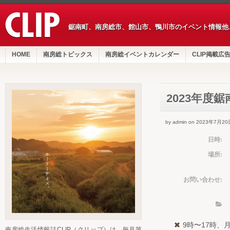
鋸南町、南房総市、館山市、鴨川市のイベント情報他
HOME
南房総トピックス
南房総イベントカレンダー
CLIP掲載広
2023年度
by admin on 2023年7月20
日時:
場所:
お問い合わせ:
9時〜17時
南房総生活情報誌CLIP（クリップ）は、毎月第