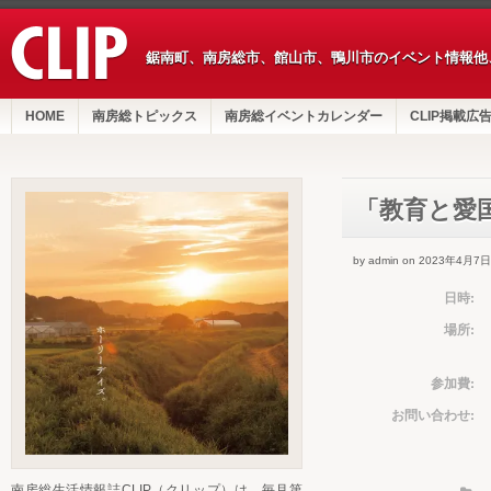
鋸南町、南房総市、館山市、鴨川市のイベント情報他
HOME
南房総トピックス
南房総イベントカレンダー
CLIP掲載広
「教育と愛
by admin on 2023年4月7日
日時:
場所:
参加費:
お問い合わせ:
南房総生活情報誌CLIP（クリップ）は、毎月第