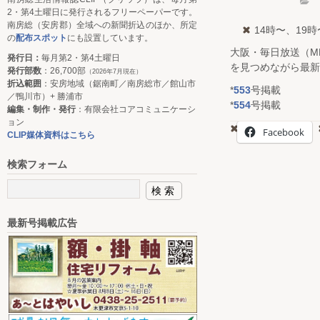
2・第4土曜日に発行されるフリーペーパーです。
南房総（安房郡）全域への新聞折込のほか、所定
14時〜、19時
の
配布スポット
にも設置しています。
大阪・毎日放送（M
発行日：
毎月第2・第4土曜日
を見つめながら最新
発行部数
：26,700部
（2026年7月現在）
折込範囲
：安房地域（鋸南町／南房総市／館山市
*
553
号掲載
／鴨川市）+ 勝浦市
*
554
号掲載
編集・制作・発行
：有限会社コアコミュニケーシ
ョン
Facebook
CLIP媒体資料はこちら
検索フォーム
最新号掲載広告