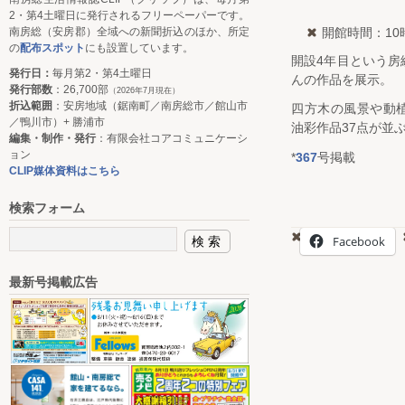
2・第4土曜日に発行されるフリーペーパーです。
南房総（安房郡）全域への新聞折込のほか、所定
開館時間：10
の
配布スポット
にも設置しています。
開設4年目という房
発行日：
毎月第2・第4土曜日
んの作品を展示。
発行部数
：26,700部
（2026年7月現在）
折込範囲
：安房地域（鋸南町／南房総市／館山市
四方木の風景や動
／鴨川市）+ 勝浦市
油彩作品37点が並
編集・制作・発行
：有限会社コアコミュニケーシ
ョン
*
367
号掲載
CLIP媒体資料はこちら
検索フォーム
Facebook
最新号掲載広告