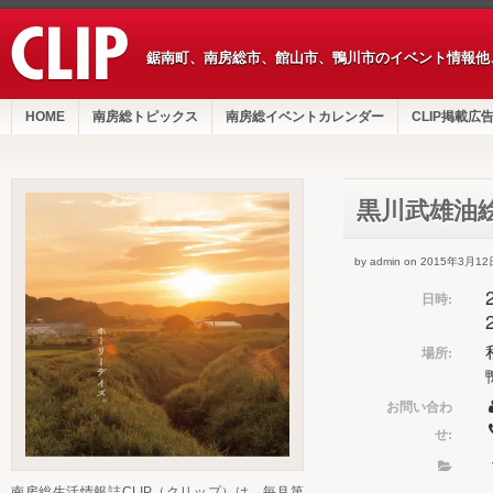
鋸南町、南房総市、館山市、鴨川市のイベント情報他
HOME
南房総トピックス
南房総イベントカレンダー
CLIP掲載広
黒川武雄油
by admin on 2015年3月12
日時:
場所:
お問い合わ
せ:
南房総生活情報誌CLIP（クリップ）は、毎月第