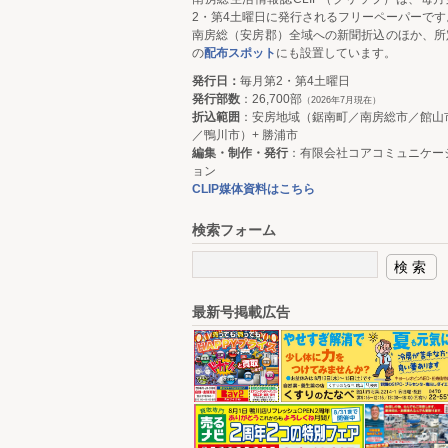
2・第4土曜日に発行されるフリーペーパーです
南房総（安房郡）全域への新聞折込のほか、所
の
配布スポット
にも設置しています。
発行日：
毎月第2・第4土曜日
発行部数
：26,700部
（2026年7月現在）
折込範囲
：安房地域（鋸南町／南房総市／館山
／鴨川市）+ 勝浦市
編集・制作・発行
：有限会社コアコミュニケー
ョン
CLIP媒体資料はこちら
検索フォーム
最新号掲載広告