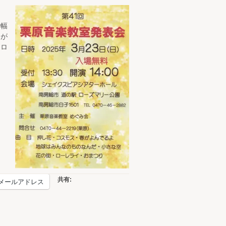
で幅
春が
、ロ
共有:
メールアドレス