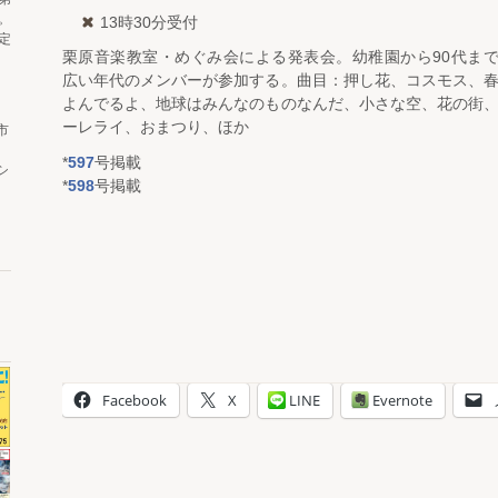
。
13時30分受付
定
栗原音楽教室・めぐみ会による発表会。幼稚園から90代ま
広い年代のメンバーが参加する。曲目：押し花、コスモス、
よんでるよ、地球はみんなのものなんだ、小さな空、花の街
ーレライ、おまつり、ほか
市
*
597
号掲載
シ
*
598
号掲載
Facebook
X
LINE
Evernote