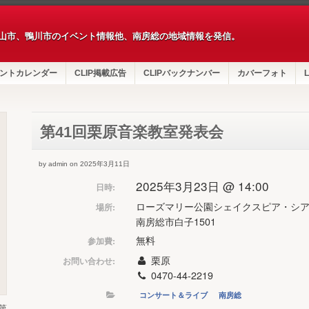
山市、鴨川市のイベント情報他、南房総の地域情報を発信。
ントカレンダー
CLIP掲載広告
CLIPバックナンバー
カバーフォト
L
第41回栗原音楽教室発表会
by admin on 2025年3月11日
2025年3月23日 @ 14:00
日時:
ローズマリー公園シェイクスピア・シ
場所:
南房総市白子1501
無料
参加費:
栗原
お問い合わせ:
0470-44-2219
コンサート＆ライブ
南房総
第