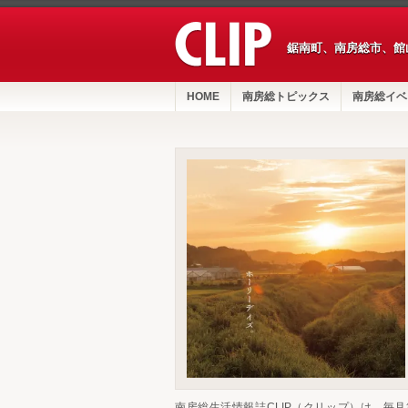
鋸南町、南房総市、館
HOME
南房総トピックス
南房総イベ
南房総生活情報誌CLIP（クリップ）は、毎月