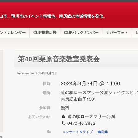
山市、鴨川市のイベント情報他、南房総の地域情報を発信。
ントカレンダー
CLIP掲載広告
CLIPバックナンバー
カバーフォト
L
第40回栗原音楽教室発表会
by admin on 2024年3月7日
2024年3月24日 @ 14:00
日時:
道の駅ローズマリー公園シェイクスピ
場所:
南房総市白子1501
無料
参加費:
道の駅ローズマリー公園
お問い合わせ:
0470-46-2882
コンサート＆ライブ
南房総
第