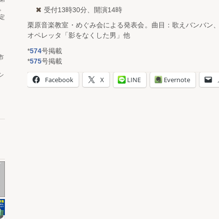
。
受付13時30分、開演14時
定
栗原音楽教室・めぐみ会による発表会。曲目：歌えバンバン
オペレッタ「影をなくした男」他
*
574
号掲載
市
*
575
号掲載
シ
Facebook
X
LINE
Evernote