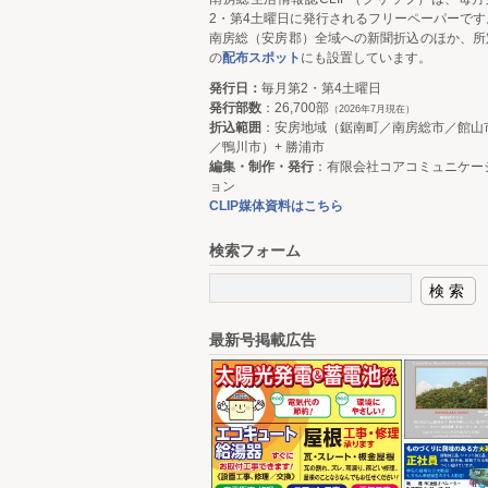
2・第4土曜日に発行されるフリーペーパーです
南房総（安房郡）全域への新聞折込のほか、所
の
配布スポット
にも設置しています。
発行日：
毎月第2・第4土曜日
発行部数
：26,700部
（2026年7月現在）
折込範囲
：安房地域（鋸南町／南房総市／館山
／鴨川市）+ 勝浦市
編集・制作・発行
：有限会社コアコミュニケー
ョン
CLIP媒体資料はこちら
検索フォーム
最新号掲載広告