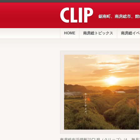
鋸南町、南房総市、館
HOME
南房総トピックス
南房総イベ
南房総生活情報誌CLIP（クリップ）は、毎月