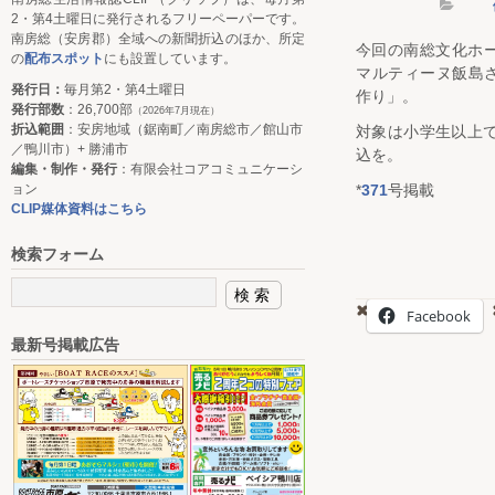
2・第4土曜日に発行されるフリーペーパーです。
南房総（安房郡）全域への新聞折込のほか、所定
今回の南総文化ホ
の
配布スポット
にも設置しています。
マルティーヌ飯島
発行日：
毎月第2・第4土曜日
作り」。
発行部数
：26,700部
（2026年7月現在）
折込範囲
：安房地域（鋸南町／南房総市／館山市
対象は小学生以上で
／鴨川市）+ 勝浦市
込を。
編集・制作・発行
：有限会社コアコミュニケーシ
ョン
*
371
号掲載
CLIP媒体資料はこちら
検索フォーム
Facebook
最新号掲載広告