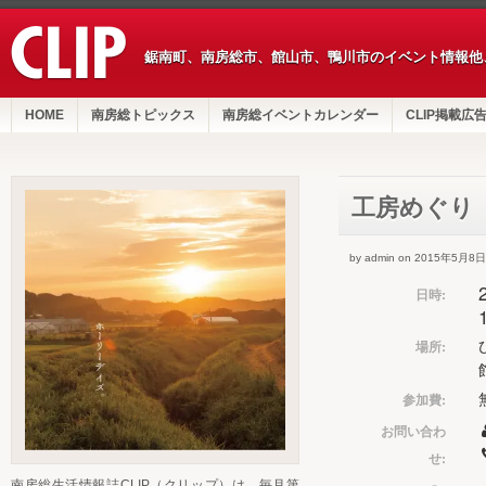
鋸南町、南房総市、館山市、鴨川市のイベント情報他
HOME
南房総トピックス
南房総イベントカレンダー
CLIP掲載広
工房めぐり
by admin on 2015年5月8日
日時:
場所:
参加費:
お問い合わ
せ:
南房総生活情報誌CLIP（クリップ）は、毎月第