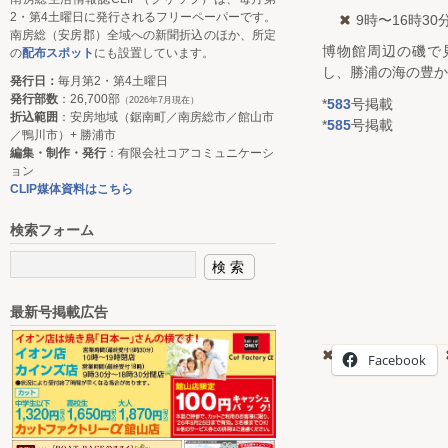
2・第4土曜日に発行されるフリーペーパーです。
9時〜16時3
南房総（安房郡）全域への新聞折込のほか、所定
博物館周辺の磯で
の
配布スポット
にも設置しています。
し、勝浦の海の豊か
発行日：
毎月第2・第4土曜日
発行部数
：26,700部
（2026年7月現在）
*
583
号掲載
折込範囲
：安房地域（鋸南町／南房総市／館山市
*
585
号掲載
／鴨川市）+ 勝浦市
編集・制作・発行
：有限会社コアコミュニケーシ
ョン
CLIP媒体資料はこちら
検索フォーム
最新号掲載広告
Facebook