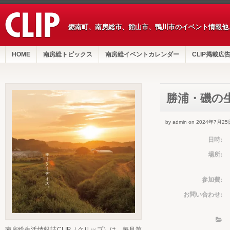
鋸南町、南房総市、館山市、鴨川市のイベント情報他
HOME
南房総トピックス
南房総イベントカレンダー
CLIP掲載広
勝浦・磯の
by admin on 2024年7月25
日時:
場所:
参加費:
お問い合わせ:
南房総生活情報誌CLIP（クリップ）は、毎月第