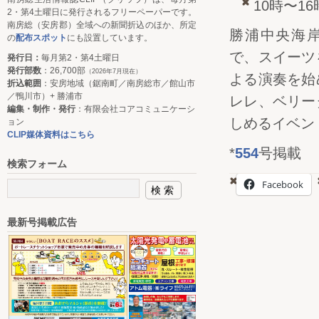
10時〜1
2・第4土曜日に発行されるフリーペーパーです。
南房総（安房郡）全域への新聞折込のほか、所定
勝浦中央海岸の
の
配布スポット
にも設置しています。
で、スイーツ
発行日：
毎月第2・第4土曜日
発行部数
：26,700部
（2026年7月現在）
よる演奏を始
折込範囲
：安房地域（鋸南町／南房総市／館山市
／鴨川市）+ 勝浦市
レレ、ベリー
編集・制作・発行
：有限会社コアコミュニケーシ
しめるイベン
ョン
CLIP媒体資料はこちら
*
554
号掲載
検索フォーム
Facebook
最新号掲載広告