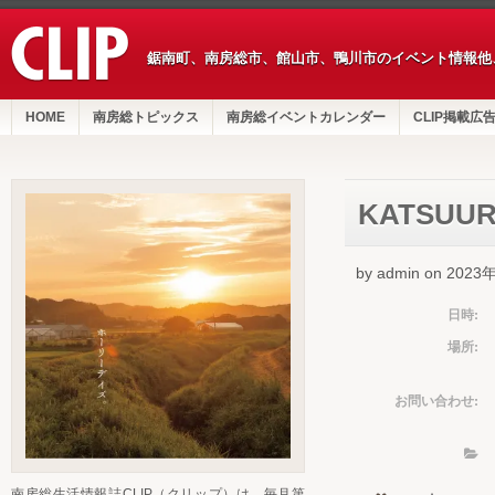
鋸南町、南房総市、館山市、鴨川市のイベント情報他
HOME
南房総トピックス
南房総イベントカレンダー
CLIP掲載広
KATSUUR
by admin on 202
日時:
場所:
お問い合わせ:
南房総生活情報誌CLIP（クリップ）は、毎月第