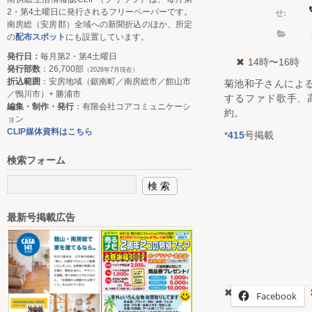
せ:
2・第4土曜日に発行されるフリーペーパーです。
南房総（安房郡）全域への新聞折込のほか、所定
の
配布スポット
にも設置しています。
発行日：
毎月第2・第4土曜日
14時〜16時
発行部数
：26,700部
（2026年7月現在）
折込範囲
：安房地域（鋸南町／南房総市／館山市
菊池和子さんによ
／鴨川市）+ 勝浦市
するファド歌手、
編集・制作・発行
：有限会社コアコミュニケーシ
約。
ョン
CLIP媒体資料はこちら
*
415
号掲載
検索フォーム
最新号掲載広告
Facebook