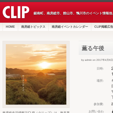
鋸南町、南房総市、館山市、鴨川市のイベント情報他
HOME
南房総トピックス
南房総イベントカレンダー
CLIP掲載広
薫る午後
by admin on 2017年4月6日
日時:
場所:
参加費:
お問い合わ
南房総生活情報誌CLIP（クリップ）は、毎月第