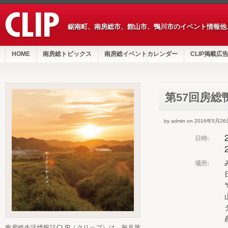
鋸南町、南房総市、館山市、鴨川市のイベント情報他
HOME
南房総トピックス
南房総イベントカレンダー
CLIP掲載広
第57回房総
by admin on 2016年5月26
日時:
場所:
南房総生活情報誌CLIP（クリップ）は、毎月第