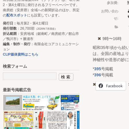
参加費:
2・第4土曜日に発行されるフリーペーパーです。
南房総（安房郡）全域への新聞折込のほか、所定
お問い合わ
の
配布スポット
にも設置しています。
せ:
発行日：
毎月第2・第4土曜日
発行部数
：26,700部
（2026年7月現在）
折込範囲
：安房地域（鋸南町／南房総市／館山市
9時〜16時
／鴨川市）+ 勝浦市
編集・制作・発行
：有限会社コアコミュニケーシ
昭和35年頃から続
ョン
は、全国の産地より
CLIP媒体資料はこちら
神秘性や造形の妙に
検索フォーム
*
395
号掲載
*
396
号掲載
Facebook
最新号掲載広告