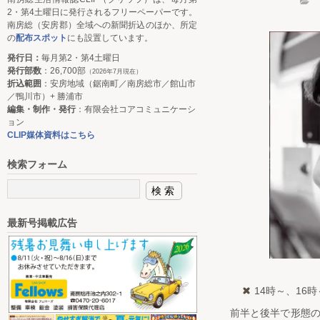
2・第4土曜日に発行されるフリーペーパーです。
南房総（安房郡）全域への新聞折込のほか、所定
の
配布スポット
にも設置しています。
発行日：
毎月第2・第4土曜日
発行部数
：26,700部
（2026年7月現在）
折込範囲
：安房地域（鋸南町／南房総市／館山市
／鴨川市）+ 勝浦市
編集・制作・発行
：有限会社コアコミュニケーシ
ョン
CLIP媒体資料はこちら
検索フォーム
最新号掲載広告
14時～、16
前半と後半で形態