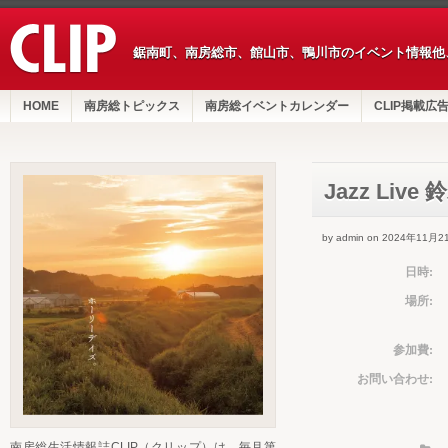
鋸南町、南房総市、館山市、鴨川市のイベント情報他
HOME
南房総トピックス
南房総イベントカレンダー
CLIP掲載広
Jazz Li
by admin on 2024年11月2
日時:
場所:
参加費:
お問い合わせ:
南房総生活情報誌CLIP（クリップ）は、毎月第