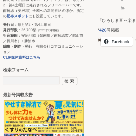
2・第4土曜日に発行されるフリーペーパーです。
南房総（安房郡）全域への新聞折込のほか、所定
の
配布スポット
にも設置しています。
「ひろしま音～楽ま
発行日：
毎月第2・第4土曜日
*
426
号掲載
発行部数
：26,700部
（2026年7月現在）
折込範囲
：安房地域（鋸南町／南房総市／館山市
／鴨川市）+ 勝浦市
Facebook
編集・制作・発行
：有限会社コアコミュニケーシ
ョン
CLIP媒体資料はこちら
検索フォーム
最新号掲載広告