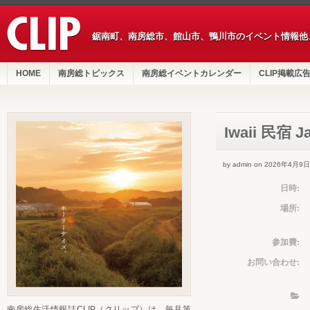
鋸南町、南房総市、館山市、鴨川市のイベント情報他
HOME
南房総トピックス
南房総イベントカレンダー
CLIP掲載広
Iwaii 民宿 Ja
by admin on 2026年4月9日
日時:
場所:
参加費:
お問い合わせ:
南房総生活情報誌CLIP（クリップ）は、毎月第