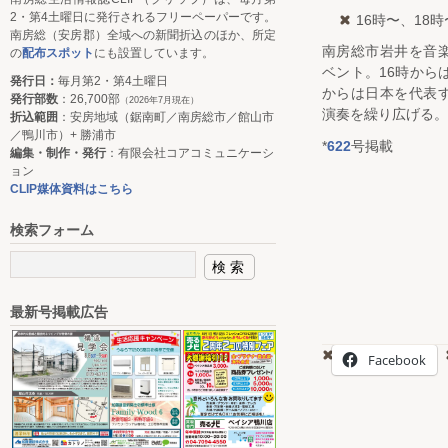
2・第4土曜日に発行されるフリーペーパーです。
16時〜、18時
南房総（安房郡）全域への新聞折込のほか、所定
南房総市岩井を音
の
配布スポット
にも設置しています。
ベント。16時から
発行日：
毎月第2・第4土曜日
からは日本を代表
発行部数
：26,700部
（2026年7月現在）
演奏を繰り広げる。
折込範囲
：安房地域（鋸南町／南房総市／館山市
／鴨川市）+ 勝浦市
*
622
号掲載
編集・制作・発行
：有限会社コアコミュニケーシ
ョン
CLIP媒体資料はこちら
検索フォーム
最新号掲載広告
Facebook