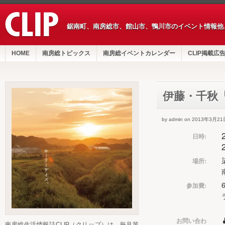
鋸南町、南房総市、館山市、鴨川市のイベント情報他
HOME
南房総トピックス
南房総イベントカレンダー
CLIP掲載広
伊藤・千秋
by admin on 2013年3月21
日時:
場所:
参加費:
お問い合わ
南房総生活情報誌CLIP（クリップ）は、毎月第