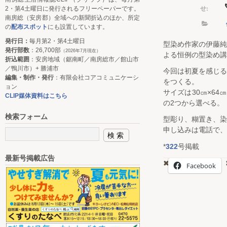
せ:
2・第4土曜日に発行されるフリーペーパーです。
南房総（安房郡）全域への新聞折込のほか、所定
の
配布スポット
にも設置しています。
発行日：
毎月第2・第4土曜日
型染め作家の伊藤
発行部数
：26,700部
（2026年7月現在）
よる恒例の型染め講
折込範囲
：安房地域（鋸南町／南房総市／館山市
／鴨川市）+ 勝浦市
今回は初夏を感じ
編集・制作・発行
：有限会社コアコミュニケーシ
をつくる。
ョン
サイズは30㎝×6
CLIP媒体資料はこちら
の2つから選べる。
検索フォーム
型彫り、糊置き、染
申し込みは電話で、
*
322
号掲載
最新号掲載広告
Facebook