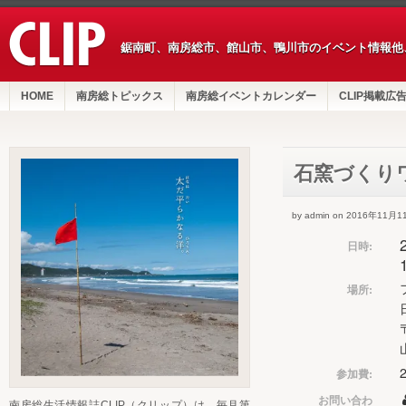
鋸南町、南房総市、館山市、鴨川市のイベント情報他
HOME
南房総トピックス
南房総イベントカレンダー
CLIP掲載広
石窯づくり
by admin on 2016年11月1
日時:
場所:
参加費:
お問い合わ
南房総生活情報誌CLIP（クリップ）は、毎月第