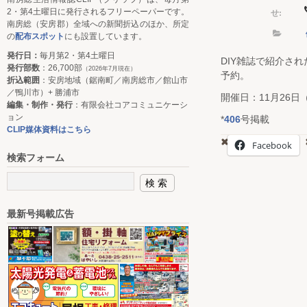
せ:
2・第4土曜日に発行されるフリーペーパーです。
南房総（安房郡）全域への新聞折込のほか、所定
の
配布スポット
にも設置しています。
発行日：
毎月第2・第4土曜日
DIY雑誌で紹介さ
発行部数
：26,700部
（2026年7月現在）
予約。
折込範囲
：安房地域（鋸南町／南房総市／館山市
／鴨川市）+ 勝浦市
開催日：11月26日
編集・制作・発行
：有限会社コアコミュニケーシ
ョン
*
406
号掲載
CLIP媒体資料はこちら
Facebook
検索フォーム
最新号掲載広告