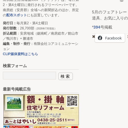
2・第4土曜日に発行されるフリーペーパーです。
南房総（安房郡）全域への新聞折込のほか、所定
5月のフェアトレ
の
配布スポット
にも設置しています。
道具、お気に入りの
発行日：
毎月第2・第4土曜日
*
394
号掲載
発行部数
：26,700部
（2026年7月現在）
折込範囲
：安房地域（鋸南町／南房総市／館山市
Facebook
／鴨川市）+ 勝浦市
編集・制作・発行
：有限会社コアコミュニケーシ
ョン
CLIP媒体資料はこちら
検索フォーム
最新号掲載広告