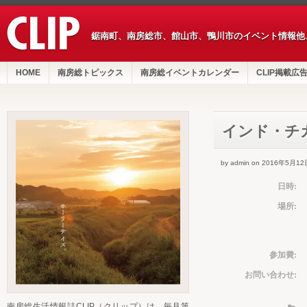
鋸南町、南房総市、館山市、鴨川市のイベント情報他
HOME
南房総トピックス
南房総イベントカレンダー
CLIP掲載広
インド・チ
by admin on 2016年5月12
日時:
場所:
参加費:
お問い合わせ:
南房総生活情報誌CLIP（クリップ）は、毎月第