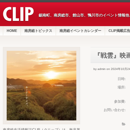
鋸南町、南房総市、館山市、鴨川市のイベント情報他
HOME
南房総トピックス
南房総イベントカレンダー
CLIP掲載広
『戦雲』映
by admin on 2024年10月2
日時:
場所:
参加費:
お問い合わせ:
南房総生活情報誌CLIP（クリップ）は、毎月第