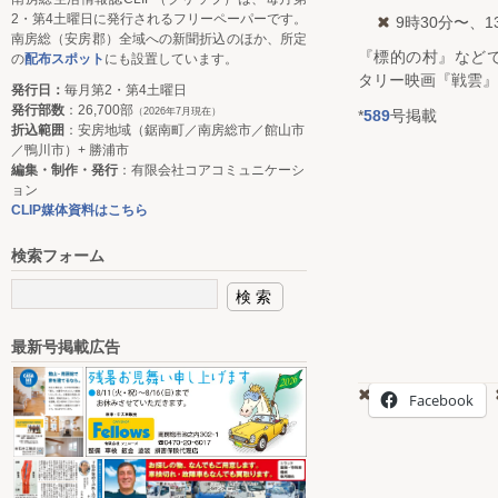
2・第4土曜日に発行されるフリーペーパーです。
9時30分〜、1
南房総（安房郡）全域への新聞折込のほか、所定
『標的の村』など
の
配布スポット
にも設置しています。
タリー映画『戦雲』
発行日：
毎月第2・第4土曜日
発行部数
：26,700部
（2026年7月現在）
*
589
号掲載
折込範囲
：安房地域（鋸南町／南房総市／館山市
／鴨川市）+ 勝浦市
編集・制作・発行
：有限会社コアコミュニケーシ
ョン
CLIP媒体資料はこちら
検索フォーム
最新号掲載広告
Facebook