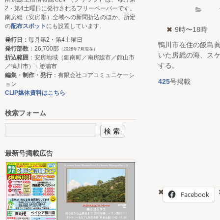
2・第4土曜日に発行されるフリーペーパーです。
南房総（安房郡）全域への新聞折込のほか、所定
の
配布スポット
にも設置しています。
9時〜18時
発行日：
毎月第2・第4土曜日
鴨川市在住の飯島眞
発行部数
：26,700部
（2026年7月現在）
いた房総の海、スケ
折込範囲
：安房地域（鋸南町／南房総市／館山市
する。
／鴨川市）+ 勝浦市
編集・制作・発行
：有限会社コアコミュニケーシ
425
号掲載
ョン
CLIP媒体資料はこちら
検索フォーム
最新号掲載広告
Facebook