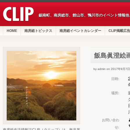
鋸南町、南房総市、館山市、鴨川市のイベント情報他
HOME
南房総トピックス
南房総イベントカレンダー
CLIP掲載広
飯島眞澄絵
by admin on 2017年9月7日
日時:
場所:
お問い合わ
せ:
南房総生活情報誌CLIP（クリップ）は、毎月第