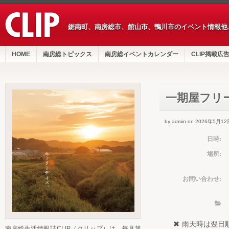
鋸南町、南房総市、館山市、鴨川市のイベント情報他
HOME
南房総トピックス
南房総イベントカレンダー
CLIP掲載広
一期屋フリ
by admin on 2026年5月12
日時:
場所:
お問い合わせ:
雨天時は翌日
南房総生活情報誌CLIP（クリップ）は、毎月第