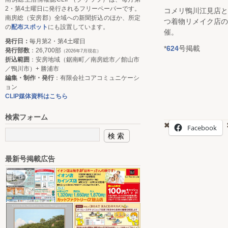
2・第4土曜日に発行されるフリーペーパーです。
コメリ鴨川江見店
南房総（安房郡）全域への新聞折込のほか、所定
つ着物リメイク店
の
配布スポット
にも設置しています。
催。
発行日：
毎月第2・第4土曜日
*
624
号掲載
発行部数
：26,700部
（2026年7月現在）
折込範囲
：安房地域（鋸南町／南房総市／館山市
／鴨川市）+ 勝浦市
編集・制作・発行
：有限会社コアコミュニケーシ
ョン
CLIP媒体資料はこちら
検索フォーム
Facebook
最新号掲載広告