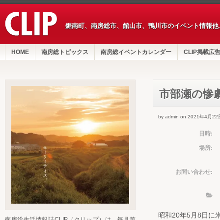
鋸南町、南房総市、館山市、鴨川市のイベント情報他
HOME
南房総トピックス
南房総イベントカレンダー
CLIP掲載広
市部瀬の惨
by admin on 2021年4月22
日時:
場所:
お問い合わせ:
昭和20年5月8日
南房総生活情報誌CLIP（クリップ）は、毎月第