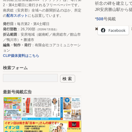
祈念の碑を建立し
2・第4土曜日に発行されるフリーペーパーです。
JR安房勝山駅から
南房総（安房郡）全域への新聞折込のほか、所定
の
配布スポット
にも設置しています。
*
508
号掲載
発行日：
毎月第2・第4土曜日
発行部数
：26,700部
Facebook
（2026年7月現在）
折込範囲
：安房地域（鋸南町／南房総市／館山市
／鴨川市）+ 勝浦市
編集・制作・発行
：有限会社コアコミュニケーシ
ョン
CLIP媒体資料はこちら
検索フォーム
最新号掲載広告