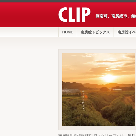
鋸南町、南房総市、館
HOME
南房総トピックス
南房総イベ
南房総生活情報誌CLIP（クリップ）は、毎月