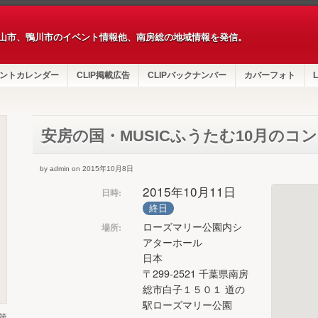
山市、鴨川市のイベント情報他、南房総の地域情報を発信。
ントカレンダー
CLIP掲載広告
CLIPバックナンバー
カバーフォト
L
安房の国・MUSICふうたむ10月のコ
by admin on 2015年10月8日
2015年10月11日
日時:
終日
ローズマリー公園内シ
場所:
アターホール
日本
〒299-2521 千葉県南房
総市白子１５０１ 道の
駅ローズマリー公園
第