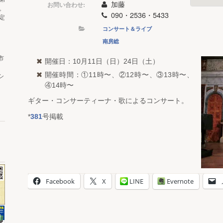
加藤
お問い合わせ:
。
090・2536・5433
定
コンサート＆ライブ
南房総
市
開催日：10月11日（日）24日（土）
開催時間：①11時〜、②12時〜、③13時〜、
シ
④14時〜
ギター・コンサーティーナ・歌によるコンサート。
*
381
号掲載
Facebook
X
LINE
Evernote