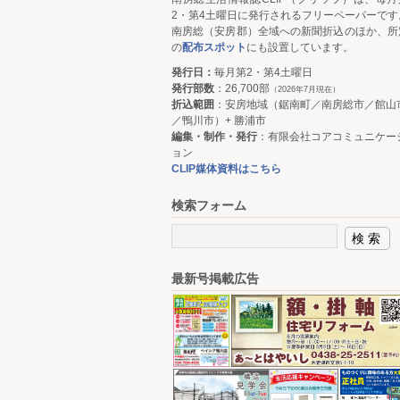
2・第4土曜日に発行されるフリーペーパーです
南房総（安房郡）全域への新聞折込のほか、所
の
配布スポット
にも設置しています。
発行日：
毎月第2・第4土曜日
発行部数
：26,700部
（2026年7月現在）
折込範囲
：安房地域（鋸南町／南房総市／館山
／鴨川市）+ 勝浦市
編集・制作・発行
：有限会社コアコミュニケー
ョン
CLIP媒体資料はこちら
検索フォーム
最新号掲載広告