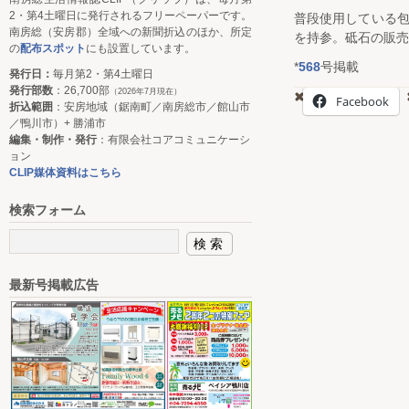
2・第4土曜日に発行されるフリーペーパーです。
普段使用している
南房総（安房郡）全域への新聞折込のほか、所定
を持参。砥石の販売
の
配布スポット
にも設置しています。
*
568
号掲載
発行日：
毎月第2・第4土曜日
発行部数
：26,700部
（2026年7月現在）
Facebook
折込範囲
：安房地域（鋸南町／南房総市／館山市
／鴨川市）+ 勝浦市
編集・制作・発行
：有限会社コアコミュニケーシ
ョン
CLIP媒体資料はこちら
検索フォーム
最新号掲載広告