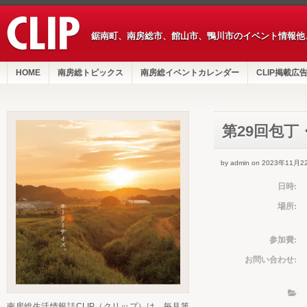
鋸南町、南房総市、館山市、鴨川市のイベント情報他
HOME
南房総トピックス
南房総イベントカレンダー
CLIP掲載広
第29回包丁
by admin on 2023年11月2
日時:
場所:
参加費:
お問い合わせ:
南房総生活情報誌CLIP（クリップ）は、毎月第