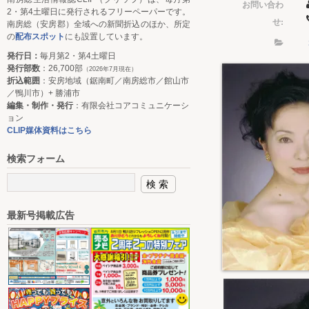
お問い合わ
2・第4土曜日に発行されるフリーペーパーです。
せ:
南房総（安房郡）全域への新聞折込のほか、所定
の
配布スポット
にも設置しています。
発行日：
毎月第2・第4土曜日
発行部数
：26,700部
（2026年7月現在）
折込範囲
：安房地域（鋸南町／南房総市／館山市
／鴨川市）+ 勝浦市
編集・制作・発行
：有限会社コアコミュニケーシ
ョン
CLIP媒体資料はこちら
検索フォーム
最新号掲載広告