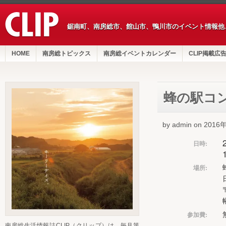
鋸南町、南房総市、館山市、鴨川市のイベント情報他
HOME
南房総トピックス
南房総イベントカレンダー
CLIP掲載広
蜂の駅コ
by admin on 201
日時:
場所:
参加費:
南房総生活情報誌CLIP（クリップ）は、毎月第