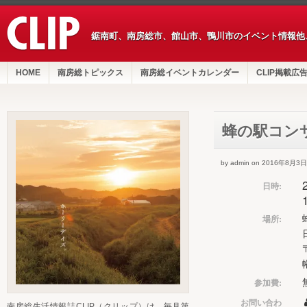
鋸南町、南房総市、館山市、鴨川市のイベント情報他
HOME
南房総トピックス
南房総イベントカレンダー
CLIP掲載広
蜂の駅コン
by admin on 2016年8月3日
日時:
場所:
参加費:
お問い合わ
南房総生活情報誌CLIP（クリップ）は、毎月第