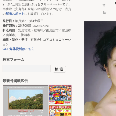
せ:
2・第4土曜日に発行されるフリーペーパーです。
南房総（安房郡）全域への新聞折込のほか、所定
の
配布スポット
にも設置しています。
発行日：
毎月第2・第4土曜日
発行部数
：26,700部
（2026年7月現在）
折込範囲
：安房地域（鋸南町／南房総市／館山市
／鴨川市）+ 勝浦市
編集・制作・発行
：有限会社コアコミュニケーシ
ョン
CLIP媒体資料はこちら
検索フォーム
最新号掲載広告