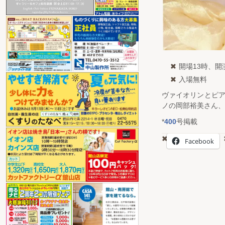
開場13時、開演
入場無料
ヴァイオリンとピ
ノの岡部裕美さん、
*
400
号掲載
Facebook