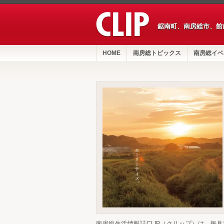
鋸南町、南房総市、館
HOME
南房総トピックス
南房総イベ
南房総生活情報誌CLIP（クリップ）は、毎月