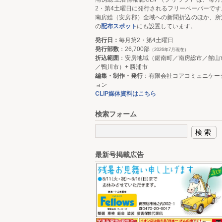
2・第4土曜日に発行されるフリーペーパーです
南房総（安房郡）全域への新聞折込のほか、所
の
配布スポット
にも設置しています。
発行日：
毎月第2・第4土曜日
発行部数
：26,700部
（2026年7月現在）
折込範囲
：安房地域（鋸南町／南房総市／館山
／鴨川市）+ 勝浦市
編集・制作・発行
：有限会社コアコミュニケー
ョン
CLIP媒体資料はこちら
検索フォーム
最新号掲載広告