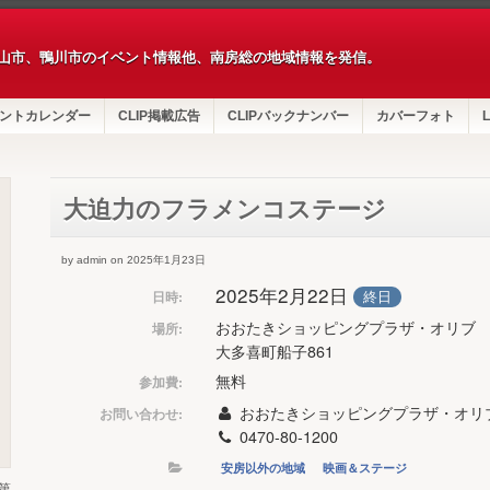
山市、鴨川市のイベント情報他、南房総の地域情報を発信。
ントカレンダー
CLIP掲載広告
CLIPバックナンバー
カバーフォト
L
大迫力のフラメンコステージ
by admin on 2025年1月23日
2025年2月22日
終日
日時:
おおたきショッピングプラザ・オリブ
場所:
大多喜町船子861
無料
参加費:
おおたきショッピングプラザ・オリ
お問い合わせ:
0470-80-1200
安房以外の地域
映画＆ステージ
第