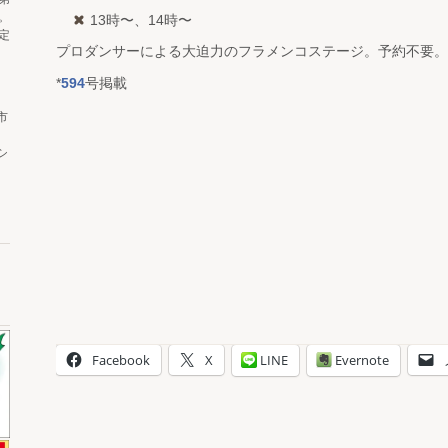
。
13時〜、14時〜
定
プロダンサーによる大迫力のフラメンコステージ。予約不要。
*
594
号掲載
市
シ
Facebook
X
LINE
Evernote