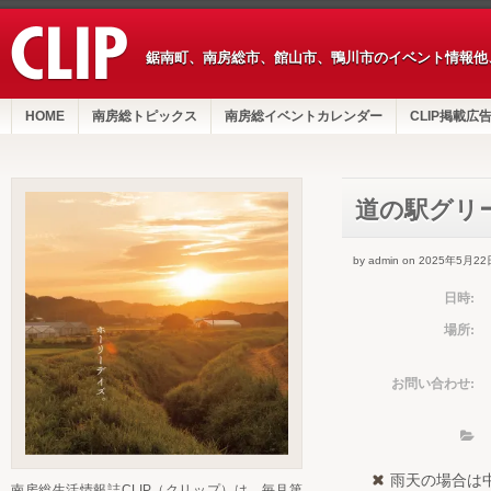
鋸南町、南房総市、館山市、鴨川市のイベント情報他
HOME
南房総トピックス
南房総イベントカレンダー
CLIP掲載広
道の駅グリ
by admin on 2025年5月22
日時:
場所:
お問い合わせ:
雨天の場合は
南房総生活情報誌CLIP（クリップ）は、毎月第