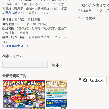
2・第4土曜日に発行されるフリーペーパーです。
一般の方が出店す
南房総（安房郡）全域への新聞折込のほか、所定
の出店も。30ブー
の
配布スポット
にも設置しています。
*
602
号掲載
発行日：
毎月第2・第4土曜日
発行部数
：26,700部
（2026年7月現在）
折込範囲
：安房地域（鋸南町／南房総市／館山市
／鴨川市）+ 勝浦市
編集・制作・発行
：有限会社コアコミュニケーシ
ョン
CLIP媒体資料はこちら
検索フォーム
最新号掲載広告
Facebook