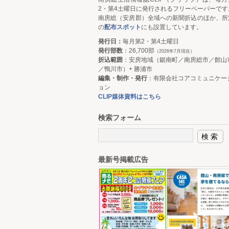
2・第4土曜日に発行されるフリーペーパーです
南房総（安房郡）全域への新聞折込のほか、所
の
配布スポット
にも設置しています。
発行日：
毎月第2・第4土曜日
発行部数
：26,700部
（2026年7月現在）
折込範囲
：安房地域（鋸南町／南房総市／館山
／鴨川市）+ 勝浦市
編集・制作・発行
：有限会社コアコミュニケー
ョン
CLIP媒体資料はこちら
検索フォーム
最新号掲載広告