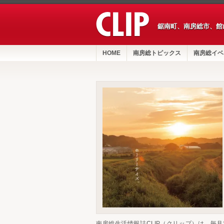
鋸南町、南房総市、館
HOME
南房総トピックス
南房総イベ
南房総生活情報誌CLIP（クリップ）は、毎月