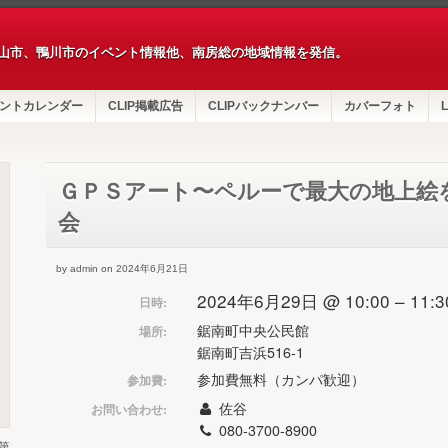
山市、鴨川市のイベント情報他、南房総の地域情報を発信。
ントカレンダー
CLIP掲載広告
CLIPバックナンバー
カバーフォト
L
ＧＰＳアート〜ペルーで最大の地上絵
会
by admin on 2024年6月21日
2024年6月29日 @ 10:00 – 11:3
日時:
鋸南町中央公民館
場所:
鋸南町吉浜516-1
参加費無料（カンパ歓迎）
参加費:
佐谷
お問い合わせ:
080-3700-8900
第