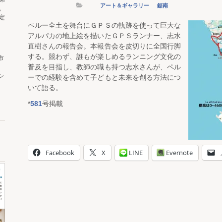
アート＆ギャラリー
鋸南
。
定
ペルー全土を舞台にＧＰＳの軌跡を使って巨大な
アルパカの地上絵を描いたＧＰＳランナー、志水
直樹さんの報告会。本報告会を皮切りに全国行脚
する。競わず、誰もが楽しめるランニング文化の
市
普及を目指し、教師の職も持つ志水さんが、ペル
シ
ーでの経験を含めて子どもと未来を創る方法につ
いて語る。
*
581
号掲載
Facebook
X
LINE
Evernote