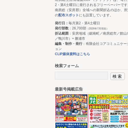
2・第4土曜日に発行されるフリーペーパーです
南房総（安房郡）全域への新聞折込のほか、所
の
配布スポット
にも設置しています。
発行日：
毎月第2・第4土曜日
発行部数
：26,700部
（2026年7月現在）
折込範囲
：安房地域（鋸南町／南房総市／館山
／鴨川市）+ 勝浦市
編集・制作・発行
：有限会社コアコミュニケー
ョン
CLIP媒体資料はこちら
検索フォーム
最新号掲載広告