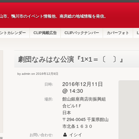
山市、鴨川市のイベント情報他、南房総の地域情報を発信。
ントカレンダー
CLIP掲載広告
CLIPバックナンバー
カバーフォト
L
劇団なみはな公演『1×1＝〔 〕』
by admin on 2016年12月9日
2016年12月11日
日時:
@ 14:30
館山銀座商店街振興組
場所:
合ビル1Ｆ
日本
〒294-0045 千葉県館山
市北条１６３０
イシイ
お問い合わせ:
第