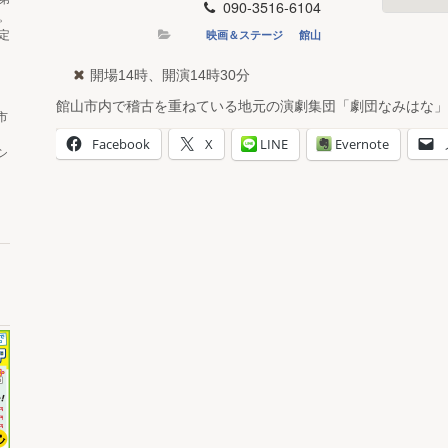
090-3516-6104
。
映画＆ステージ
館山
定
開場14時、開演14時30分
館山市内で稽古を重ねている地元の演劇集団「劇団なみはな」
市
Facebook
X
LINE
Evernote
シ