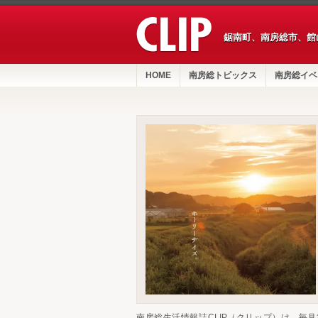
鋸南町、南房総市、館
HOME
南房総トピックス
南房総イベ
南房総生活情報誌CLIP（クリップ）は、毎月