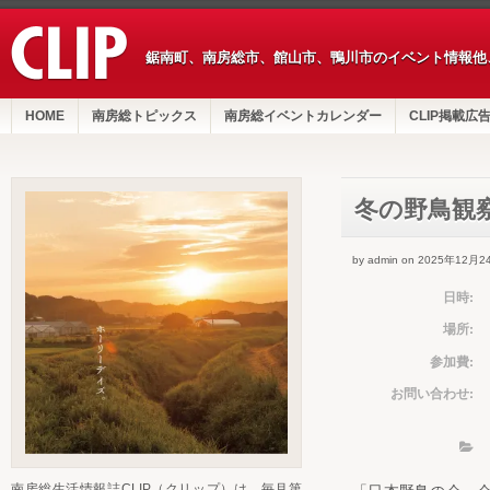
鋸南町、南房総市、館山市、鴨川市のイベント情報他
HOME
南房総トピックス
南房総イベントカレンダー
CLIP掲載広
冬の野鳥観
by admin on 2025年12月2
日時:
場所:
参加費:
お問い合わせ:
南房総生活情報誌CLIP（クリップ）は、毎月第