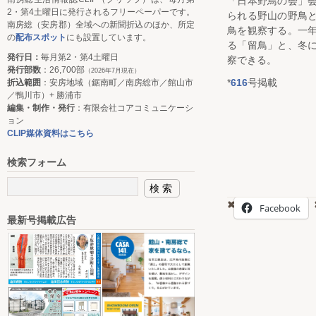
「日本野鳥の会」
2・第4土曜日に発行されるフリーペーパーです。
られる野山の野鳥
南房総（安房郡）全域への新聞折込のほか、所定
鳥を観察する。一
の
配布スポット
にも設置しています。
る「留鳥」と、冬
発行日：
毎月第2・第4土曜日
察できる。
発行部数
：26,700部
（2026年7月現在）
*
616
号掲載
折込範囲
：安房地域（鋸南町／南房総市／館山市
／鴨川市）+ 勝浦市
編集・制作・発行
：有限会社コアコミュニケーシ
ョン
CLIP媒体資料はこちら
検索フォーム
Facebook
最新号掲載広告